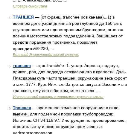
З. Е. Александрова. 2011 …
Словарь синонимов
ТРАНШЕЯ
— (от франц. tranchee ров канава),..1) в
4
военном деле узкий длинный ров глубиной до 150 см с
двусторонним или односторонним бруствером; огневая
позиция мотострелковых подразделений. Защищает от
средств поражения противника, позволяет
проводить&#8230; …
Большой Энциклопедический словарь
траншея
— и, ж. tranchée. 1. устар. Апроша, подступ,
5
прикоп, ров, для подхода осаждающего к крепости. Даль.
Пласдармы суть части траншеи, окружающие весь фронт
атаки. 1777. Кург. Инж. сл. За третье августа: Засели мы в
траншею, ему дан с бантом, мне на шею …
Исторический словарь галлицизмов русского языка
Траншея
— временное земляное сооружение в виде
6
выемки, для подземной прокладки трубопроводов;
Источник: СП 34 116 97: Инструкция по проектированию,
строительству и реконструкции промысловых
нефтегазопроводов …