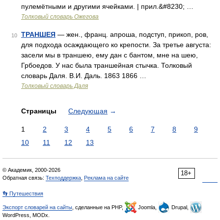
пулемётными и другими ячейками. | прил.&#8230; …
Толковый словарь Ожегова
ТРАНШЕЯ
— жен., франц. апроша, подступ, прикоп, ров,
10
для подхода осаждающего ко крепости. За третье августа:
засели мы в траншею, ему дан с бантом, мне на шею,
Грбоедов. У нас была траншейная стычка. Толковый
словарь Даля. В.И. Даль. 1863 1866 …
Толковый словарь Даля
Страницы
Следующая
→
1
2
3
4
5
6
7
8
9
10
11
12
13
© Академик, 2000-2026
18+
Обратная связь:
Техподдержка
,
Реклама на сайте
👣 Путешествия
Экспорт словарей на сайты
, сделанные на PHP,
Joomla,
Drupal,
WordPress, MODx.