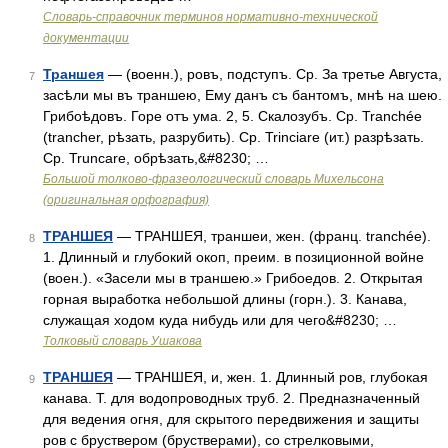
Словарь-справочник терминов нормативно-технической
документации
Траншея
— (военн.), ровъ, подступъ. Ср. За третье Августа,
7
засѣли мы въ траншею, Ему данъ съ бантомъ, мнѣ на шею.
Грибоѣдовъ. Горе отъ ума. 2, 5. Скалозубъ. Ср. Tranchée
(trancher, рѣзать, разрубить). Ср. Trinciare (ит.) разрѣзать.
Ср. Truncare, обрѣзать,&#8230; …
Большой толково-фразеологический словарь Михельсона
(оригинальная орфография)
ТРАНШЕЯ
— ТРАНШЕЯ, траншеи, жен. (франц. tranchée).
8
1. Длинный и глубокий окоп, преим. в позиционной войне
(воен.). «Засели мы в траншею.» Грибоедов. 2. Открытая
горная выработка небольшой длины (горн.). 3. Канава,
служащая ходом куда нибудь или для чего&#8230; …
Толковый словарь Ушакова
ТРАНШЕЯ
— ТРАНШЕЯ, и, жен. 1. Длинный ров, глубокая
9
канава. Т. для водопроводных труб. 2. Предназначенный
для ведения огня, для скрытого передвижения и защиты
ров с бруствером (брустверами), со стрелковыми,