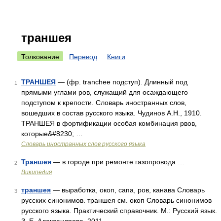
траншея
Толкование
Перевод
Книги
ТРАНШЕЯ
— (фр. tranchee подступ). Длинный под
1
прямыми углами ров, служащий для осаждающего
подступом к крепости. Словарь иностранных слов,
вошедших в состав русского языка. Чудинов А.Н., 1910.
ТРАНШЕЯ в фортификации особая комбинация рвов,
которые&#8230; …
Словарь иностранных слов русского языка
Траншея
— в городе при ремонте газопровода …
2
Википедия
траншея
— выработка, окоп, сапа, ров, канава Словарь
3
русских синонимов. траншея см. окоп Словарь синонимов
русского языка. Практический справочник. М.: Русский язык.